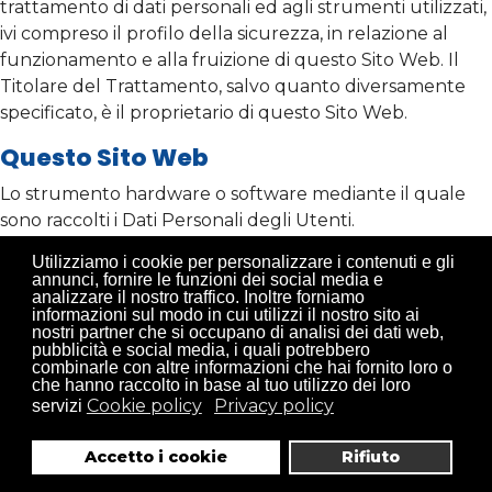
trattamento di dati personali ed agli strumenti utilizzati,
ivi compreso il profilo della sicurezza, in relazione al
funzionamento e alla fruizione di questo Sito Web. Il
Titolare del Trattamento, salvo quanto diversamente
specificato, è il proprietario di questo Sito Web.
Questo Sito Web
Lo strumento hardware o software mediante il quale
sono raccolti i Dati Personali degli Utenti.
Cookie
Utilizziamo i cookie per personalizzare i contenuti e gli
annunci, fornire le funzioni dei social media e
analizzare il nostro traffico. Inoltre forniamo
Piccola porzione di dati conservata all'interno del
informazioni sul modo in cui utilizzi il nostro sito ai
dispositivo dell'Utente.
nostri partner che si occupano di analisi dei dati web,
pubblicità e social media, i quali potrebbero
combinarle con altre informazioni che hai fornito loro o
Riferimenti legali
che hanno raccolto in base al tuo utilizzo dei loro
Cookie policy
Privacy policy
servizi
La presente informativa privacy è redatta sulla base di
molteplici ordinamenti legislativi, inclusi gli artt. 13 e 14
Accetto i cookie
Rifiuto
del Regolamento (UE) 2016/679.